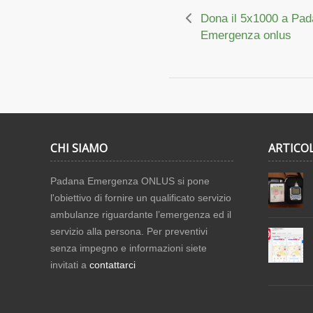
Dona il 5x1000 a Pa
Emergenza onlus
CHI SIAMO
ARTICOL
Padana Emergenza ONLUS si pone
l'obiettivo di fornire un qualificato servizio
ambulanze riguardante l’emergenza ed il
servizio alla persona. Per preventivi
senza impegno e informazioni siete
invitati a
contattarci