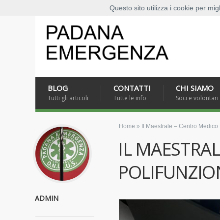
Questo sito utilizza i cookie per mig
BLOG
CONTATTI
CHI SIAMO
Tutti gli articoli
Tutte le info
Soci e volontari
Home
»
Il Maestrale – Centro Medico 
IL MAESTRA
POLIFUNZIO
ADMIN