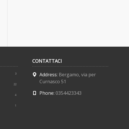
CONTATTACI
Address:
Bergamo, via per
3
Curnasco 51
22
Phone:
0354423343
4
1