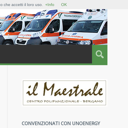
A EMERGENZA SOS
BILANCIO SOCIALE
PRIVACY POLICY
 che accetti il loro uso.
+Info
OK
CONVENZIONATI CON UNOENERGY