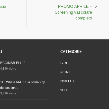
dana
PROMO APRILE –
Screening vascolare
completo
I
CATEGORIE
ECG/MSB ELI 10
EVENTI
4,396
views
NOTIZIE
PROGETTI
112 Where ARE U, la prima App
del soccorso
VIDEO
3,896
views