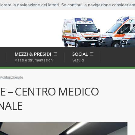
HOME
PADAN
liorare la navigazione dei lettori. Se continui la navigazione consideriamo
MEZZI & PRESIDI
SOCIAL
Mezzi e strumentazioni
Seguici
Polifunzionale
LE – CENTRO MEDICO
NALE