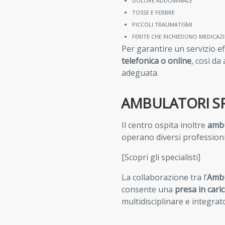
DOLORE ADDOMINALE
TOSSE E FEBBRE
PICCOLI TRAUMATISMI
FERITE CHE RICHIEDONO MEDICAZ
Per garantire un servizio ef
telefonica o online
, così da
adeguata.
AMBULATORI SP
Il centro ospita inoltre
ambu
operano diversi professionis
[Scopri gli specialisti]
La collaborazione tra l’
Ambu
consente una
presa in cari
multidisciplinare e integrat