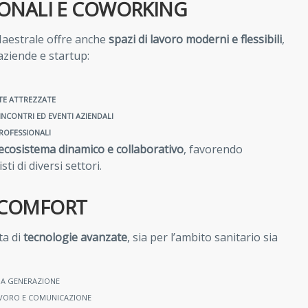
IONALI E COWORKING
 Maestrale offre anche
spazi di lavoro moderni e flessibili
,
aziende e startup:
TE ATTREZZATE
INCONTRI ED EVENTI AZIENDALI
PROFESSIONALI
ecosistema dinamico e collaborativo
, favorendo
ti di diversi settori.
 COMFORT
ta di
tecnologie avanzate
, sia per l’ambito sanitario sia
MA GENERAZIONE
AVORO E COMUNICAZIONE