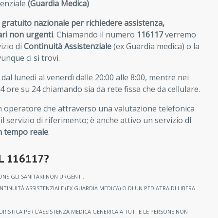
tenziale
(Guardia Medica)
 gratuito nazionale per richiedere assistenza,
ari non urgenti
. Chiamando il numero
116117
verremo
izio di
Continuità Assistenziale
(ex Guardia medica) o la
nque ci si trovi.
o dal lunedì al venerdì dalle 20:00 alle 8:00, mentre nei
 24 ore su 24 chiamando sia da rete fissa che da cellulare.
n operatore che attraverso una valutazione telefonica
 il servizio di riferimento; è anche attivo un servizio d
i
in tempo reale
.
L 116117?
ONSIGLI SANITARI NON URGENTI.
TINUITÀ ASSISTENZIALE (EX GUARDIA MEDICA) O DI UN PEDIATRA DI LIBERA
RISTICA PER L’ASSISTENZA MEDICA GENERICA A TUTTE LE PERSONE NON