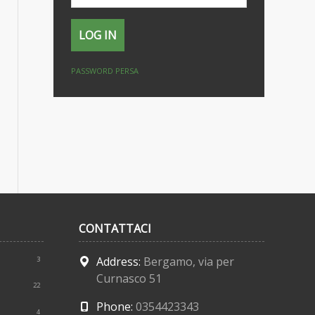
PASSWORD PERSA
CONTATTACI
Address:
Bergamo, via per
3
Curnasco 51
22
Phone:
0354423343
4