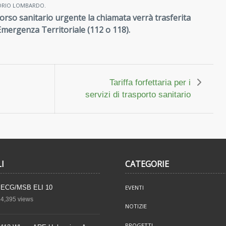
TORIO LOMBARDO.
ccorso sanitario urgente la chiamata verrà trasferita
 Emergenza Territoriale (112 o 118).
Tariffa forfettaria per i
servizi di trasporto sanitario
I
CATEGORIE
ECG/MSB ELI 10
EVENTI
4,395
views
NOTIZIE
PROGETTI