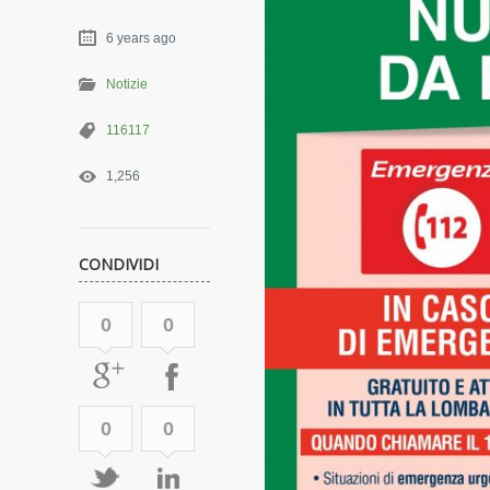
6 years ago
Notizie
116117
1,256
CONDIVIDI
0
0
0
0