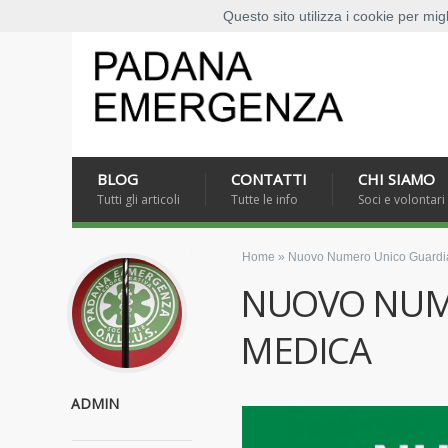
Questo sito utilizza i cookie per mig
BLOG
CONTATTI
CHI SIAMO
Tutti gli articoli
Tutte le info
Soci e volontari
Home
»
Nuovo Numero Unico Guardi
NUOVO NUM
MEDICA
ADMIN